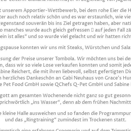
t unserem Apportier-Wettbewerb, bei dem rohe Eier die H
er auch noch relativ schön und es war erstaunlich, wie vi
genstand souverän bis ins Ziel getragen haben, aber natür
so manches wurde auch gleich gefressen  auf jeden Fall 
ein ist alles“ und so wurde viel gelacht und wir hatten rich
agspause konnten wir uns mit Steaks, Würstchen und Sala
osung der Preise unserer Tombola. Wir möchten uns bei de
 dass wir so viele Lose verkaufen konnten und somit jede
ine Reichert, die mit ihren liebevoll, selbst gefertigten 
n herzliches Dankeschön an Gabi Neuhaus von Grace’s Hu
 Pet Food GmbH sowie QChefs Q-Pet GmbH und Sabine 
gott am gesamten Wochenende nicht ganz so gut gesonnen
ichwörtlich „ins Wasser“, denn ab dem frühen Nachmitta
e kleine Halle ausweichen und so fanden die Programmpu
und das „Ringtraining“ zumindest im Trockenen statt.