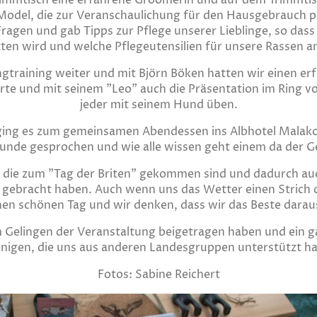
immtisch eine erfahrene Groomerin und auf dem Trimmtisc
odel, die zur Veranschaulichung für den Hausgebrauch per
Fragen und gab Tipps zur Pflege unserer Lieblinge, so das
en wird und welche Pflegeutensilien für unsere Rassen a
gtraining weiter und mit Björn Böken hatten wir einen erf
ärte und mit seinem "Leo" auch die Präsentation im Ring v
jeder mit seinem Hund üben.
ging es zum gemeinsamen Abendessen ins Albhotel Malako
unde gesprochen und wie alle wissen geht einem da der Ge
, die zum "Tag der Briten" gekommen sind und dadurch au
 gebracht haben. Auch wenn uns das Wetter einen Strich 
einen schönen Tag und wir denken, dass wir das Beste dara
zum Gelingen der Veranstaltung beigetragen haben und ei
enigen, die uns aus anderen Landesgruppen unterstützt h
Fotos: Sabine Reichert