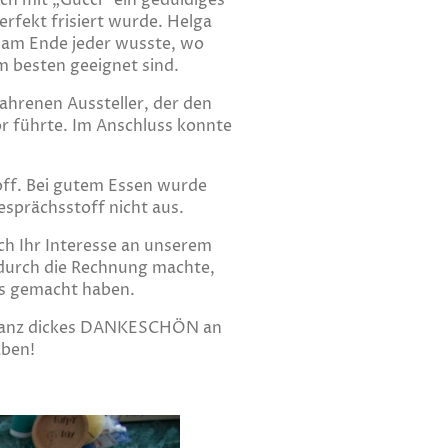
h mit „Gucci“ ein geduldiges
fekt frisiert wurde. Helga
s am Ende jeder wusste, wo
m besten geeignet sind.
ahrenen Aussteller, der den
or führte. Im Anschluss konnte
ff. Bei gutem Essen wurde
sprächsstoff nicht aus.
ch Ihr Interesse an unserem
durch die Rechnung machte,
us gemacht haben.
n ganz dickes DANKESCHÖN an
aben!