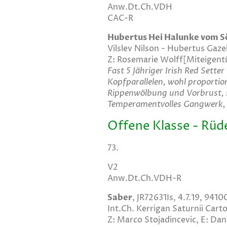
Anw.Dt.Ch.VDH
CAC-R
Hubertus Hei Halunke vom 
Vilslev Nilson - Hubertus Gaz
Z: Rosemarie Wolff[Miteigent
Fast 5 Jähriger Irish Red Sette
Kopfparallelen, wohl proporti
Rippenwölbung und Vorbrust, s
Temperamentvolles Gangwerk, R
Offene Klasse - Rüd
73.
V2
Anw.Dt.Ch.VDH-R
Saber
, JR72631Is, 4.7.19, 94
Int.Ch. Kerrigan Saturnii Cart
Z: Marco Stojadincevic, E: Dan