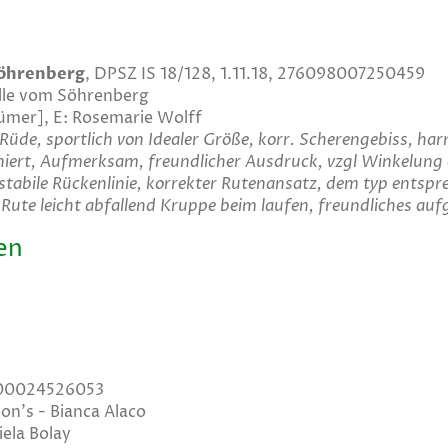
Söhrenberg
, DPSZ IS 18/128, 1.11.18, 276098007250459
elle vom Söhrenberg
ümer], E: Rosemarie Wolff
r Rüde, sportlich von Idealer Größe, korr. Scherengebiss, h
oniert, Aufmerksam, freundlicher Ausdruck, vzgl Winkelung
tabile Rückenlinie, korrekter Rutenansatz, dem typ entsp
ute leicht abfallend Kruppe beim laufen, freundliches au
en
1000024526053
oon's - Bianca Alaco
iela Bolay