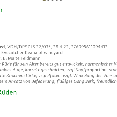
n
ard
, VDH/DPSZ IS 22/035, 28.4.22, 276095611094412
 Eyecatcher Keana of wineyard
g, E: Malte Feldmann
r Rüde für sein Alter bereits gut entwickelt, harmonischer 
nkles Auge, korrekt geschnitten, vzgl Kopfproportion, stabil
te Knochenstärke, vzgl Pfoten, vzgl. Winkelung der Vor- u
nem Ansatz von Befederung, flüßiges Gangwerk, freundlic
Rüden