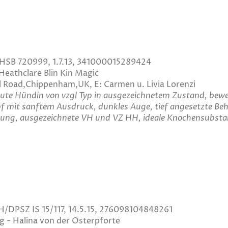
SHSB 720999, 1.7.13, 341000015289424
Heathclare Blin Kin Magic
ol Road,Chippenham,UK, E: Carmen u. Livia Lorenzi
ute Hündin von vzgl Typ in ausgezeichnetem Zustand, beweg
f mit sanftem Ausdruck, dunkles Auge, tief angesetzte Behä
bung, ausgezeichnete VH und VZ HH, ideale Knochensubstan
H/DPSZ IS 15/117, 14.5.15, 276098104848261
 - Halina von der Osterpforte