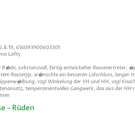
 26.8.19, 616093900603305
Ono Lofty
r R�de, substanzvoll, fertig entwickelter Rassevertreter, �
tem Rassetyp, w�nschte ein besseren Lidschluss, langer tro
 Rippenw�lbung, vzgl Winkelung der VH und HH, vzgl Knoc
utenansatz, temperamentvolles Gangwerk, das aus der HH 
esen
e - Rüden