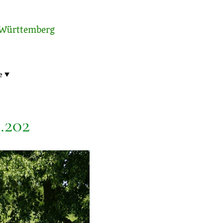
-Württemberg
e
.202