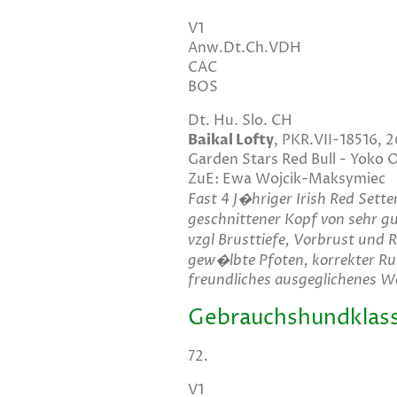
V1
Anw.Dt.Ch.VDH
CAC
BOS
Dt. Hu. Slo. CH
Baikal Lofty
, PKR.VII-18516,
Garden Stars Red Bull - Yoko 
ZuE: Ewa Wojcik-Maksymiec
Fast 4 J�hriger Irish Red Sette
geschnittener Kopf von sehr gu
vzgl Brusttiefe, Vorbrust und
gew�lbte Pfoten, korrekter R
freundliches ausgeglichenes W
Gebrauchshundklass
72.
V1