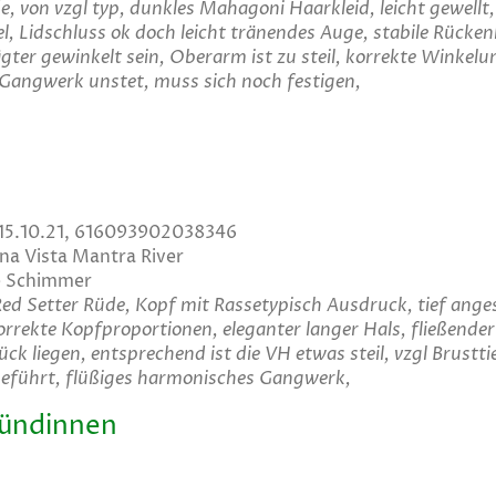
de, von vzgl typ, dunkles Mahagoni Haarkleid, leicht gewellt
l, Lidschluss ok doch leicht tränendes Auge, stabile Rückenl
er gewinkelt sein, Oberarm ist zu steil, korrekte Winkelu
 Gangwerk unstet, muss sich noch festigen,
 15.10.21, 616093902038346
na Vista Mantra River
ge Schimmer
h Red Setter Rüde, Kopf mit Rassetypisch Ausdruck, tief ang
orrekte Kopfproportionen, eleganter langer Hals, fließende
ück liegen, entsprechend ist die VH etwas steil, vzgl Brust
rgeführt, flüßiges harmonisches Gangwerk,
Hündinnen