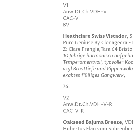
V1
Anw.Dt.Ch.VDH-V
CAC-V
BV
Heathclare Swiss Vistador
, 
Pure Geniuse By Clonageera - 
Z: Clare Prangle,Tara 64 Brist
10 Jährige harmonisch aufgeba
Temperamentvoll, typvoller Kop
vzgl Brusttiefe und Rippenwöl
exaktes flüßiges Gangwerk,
76.
V2
Anw.Dt.Ch.VDH-V-R
CAC-V-R
Oakseed Bajuma Breeze
, VD
Hubertus Elan vom Söhrenberg