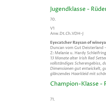
Jugendklasse - Rüde
70.
V1
Anw.Dt.Ch.VDH-J
Eyecatcher Raysan of winey
Duncan vom Gut Deisterland -
Z: Melanie u. Hardy Schleifrin
13 Monate alter Irish Red Sette
vollständiges Scherengebiss, du
Dimensionen gut entwickelt, gu
glänzendes Haarkleid mit schö
Champion-Klasse - 
71.