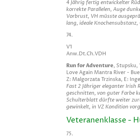
4 Jährig fertig entwickelter Rü
korrekte Parallelen, Auge dunke
Vorbrust, VH müsste ausgeprägt
lang, ideale Knochensubstanz,
74.
V1
Anw.Dt.Ch.VDH
Run for Adventure
, Stupsku,
Love Again Mantra River - Bue
Z: Malgorzata Trzinska, E: In
Fast 2 Jähriger eleganter Iris
geschnitten, von guter Farbe k
Schulterblatt dürfte weiter zur
gewinkelt, in VZ Kondition vo
Veteranenklasse - 
75.